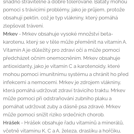
snadno stravitelné a dobře tolerované. Batáty mohou
pomoci s trávicími problémy, jako je průjem, protože
obsahují pektin, což je typ vlákniny, který pomáhá
zlepšovat trávení.
Mrkev
- Mrkev obsahuje vysoké množství beta-
karotenu, který se v těle může přeměnit na vitamín A.
Vitamín A je důležitý pro zdraví očí a může pomoci
předcházet očním onemocněním. Mrkev obsahuje
antioxidanty, jako je vitamín C a karotenoidy, které
mohou pomoci imunitnímu systému a chránit ho před
infekcemi a nemocemi. Mrkev je zdrojem vlákniny,
která pomáhá udržovat zdraví trávicího traktu. Mrkev
může pomoci při odstraňování zubního plaku a
pomáhat udržovat zuby a dásně psa zdravé. Mrkev
může pomoci snížit riziko srdečních chorob.
Hrášek
- Hrášek obsahuje řadu vitamínů a minerálů,
včetně vitamínu K, C a A, železa, draslíku a hořčíku,