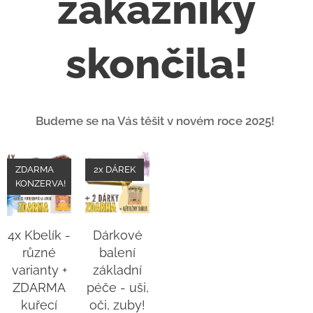
zákazníky
skončila!
Budeme se na Vás těšit v novém roce 2025!
ZDARMA
2x DÁREK
KONZERVA!
4x Kbelík -
Dárkové
různé
balení
varianty +
základní
ZDARMA
péče - uši,
kuřecí
oči, zuby!