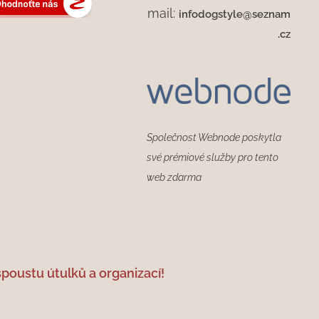
mail:
infodogstyle@seznam
.cz
Společnost Webnode poskytla
své prémiové služby pro tento
web zdarma
oustu útulků a organizací!