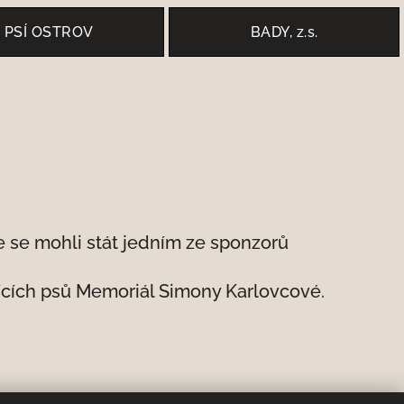
PSÍ OSTROV
BADY, z.s.
 se mohli stát jedním ze sponzorů
dících psů Memoriál Simony Karlovcové.