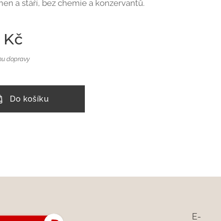
en a stáří, bez chemie a konzervantů.
Kč
nu dopravy
Do košíku
E-