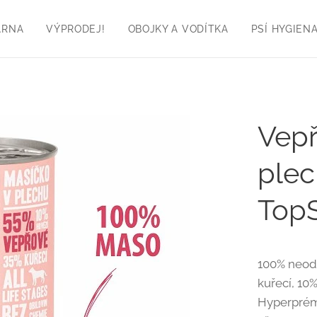
ÁRNA
VÝPRODEJ!
OBOJKY A VODÍTKA
PSÍ HYGIEN
Vepř
plec
TopS
100% neod
kuřecí, 10
Hyperprém