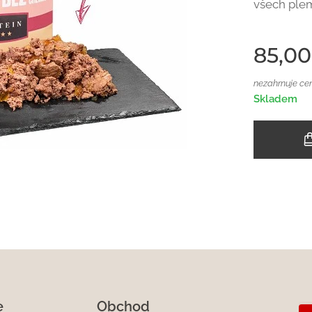
všech plem
85,00
nezahrnuje ce
Skladem
e
Obchod