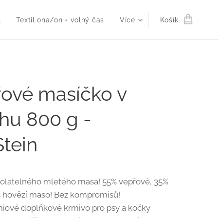
A
Textil ona/on + volný čas
Více
Košík
ové masíčko v
hu 800 g -
tein
olatelného mletého masa! 55% vepřové, 35%
% hovězí maso! Bez kompromisů!
iové doplňkové krmivo pro psy a kočky