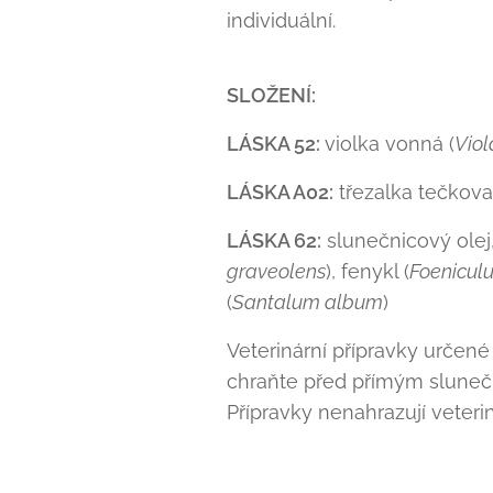
individuální.
SLOŽENÍ:
LÁSKA 52:
violka vonná (
Viol
LÁSKA A02:
třezalka tečkova
LÁSKA 62:
slunečnicový olej,
graveolens
), fenykl (
Foenicul
(
Santalum album
)
Veterinární přípravky určené
chraňte před přímým sluneč
Přípravky nenahrazují veterin