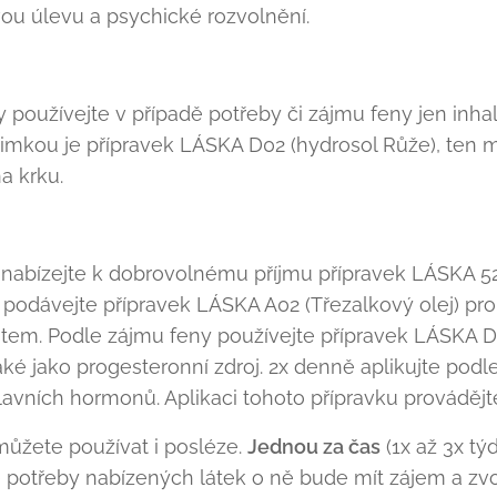
vou úlevu a psychické rozvolnění.
vky používejte v případě potřeby či zájmu feny jen inh
ýjimkou je přípravek LÁSKA D02 (hydrosol Růže), ten 
a krku.
nabízejte k dobrovolnému příjmu přípravek LÁSKA 52
 podávejte přípravek LÁSKA A02 (Třezalkový olej) pro 
estem. Podle zájmu feny používejte přípravek LÁSKA D
aké jako progesteronní zdroj. 2x denně aplikujte pod
lavních hormonů. Aplikaci tohoto přípravku provádějt
ůžete používat i posléze.
Jednou za čas
(1x až 3x tý
 potřeby nabízených látek o ně bude mít zájem a zvol