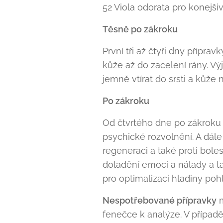
52 Viola odorata pro konejši
Těsně po zákroku
První tři až čtyři dny přípra
kůže až do zacelení rány. V
jemně vtírat do srsti a kůže n
Po zákroku
Od čtvrtého dne po zákroku 
psychické rozvolnění. A dále
regeneraci a také proti bol
doladění emocí a nálady a t
pro optimalizaci hladiny poh
Nespotřebované přípravky
m
fenečce k analýze. V případě