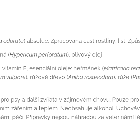
a odorata
) absolue. Zpracovaná část rostliny: list. Zp
ná (
Hypericum perforatum
), olivový olej
 vitamín E, esenciální oleje: heřmánek (
Matricaria rec
um vulgare
), růžové dřevo (
Aniba rosaeodora
), růže (
Ro
 pro psy a další zvířata v zájmovém chovu. Pouze pro 
ním zářením a teplem. Neobsahuje alkohol. Uchováv
ární péči. Přípravky nejsou náhradou za veterinární lé