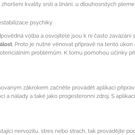
, zhoršení kvality srsti a línání, u dlouhosrstých ple
stabilizace psychiky
ovědná volba a osvojitelé jsou k ní často zavázáni 
álost
. Proto je nutné věnovat přípravě na tento úko
potenciálním problémům. K tomu pomohou účinky přír
ánovaným zákrokem začněte provádět aplikaci přípra
cí a nálady a také jako progesteronní zdroj. S aplika
tající nervozitu, stres nebo strach, tak provádějte p