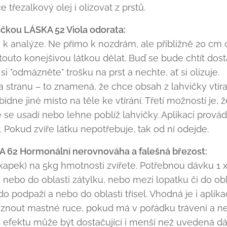
třezalkový olej i olizovat z prstů.
ičkou LÁSKA 52 Viola odorata:
k analýze. Ne přímo k nozdrám, ale přibližně 20 cm
uto konejšivou látkou dělat. Buď se bude chtít dost
i "odmázněte" trošku na prst a nechte, ať si olizuje.
 stranu – to znamená, že chce obsah z lahvičky vtíra
dne jiné místo na těle ke vtírání. Třetí možností je,
 se usadí nebo lehne poblíž lahvičky. Aplikaci provád
. Pokud zvíře látku nepotřebuje, tak od ní odejde.
A 62 Hormonální nerovnováha a falešná březost:
0kapek) na 5kg hmotnosti zvířete. Potřebnou dávku 1 
, nebo do oblasti zátylku, nebo mezi lopatku či do ob
do podpaží a nebo do oblasti třísel. Vhodná je i aplika
znout mastné ruce, pokud má v pořádku trávení a není
 efektu může být dostačující i menší než uvedená dáv