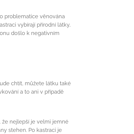
éto problematice věnována
raci vybírají přírodní látky,
úkonu došlo k negativním
bude chtít, můžete látku také
vkování a to ani v případě
, že nejlepší je velmi jemné
any stehen. Po kastraci je