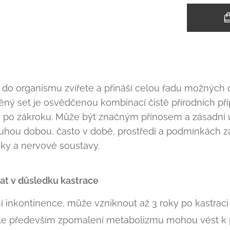
do organismu zvířete a přináší celou řadu možných 
ný set je osvědčenou kombinací čistě přírodních pří
é po zákroku. Může být značným přínosem a zásadní úl
uhou dobou, často v době, prostředí a podmínkách zá
iky a nervové soustavy.
at v důsledku kastrace
ní inkontinence, může vzniknout až 3 roky po kastraci
 ale především zpomalení metabolizmu mohou vést k 