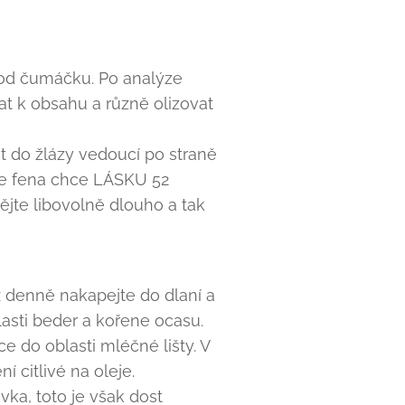
 od čumáčku. Po analýze
at k obsahu a různě olizovat
t do žlázy vedoucí po straně
 že fena chce LÁSKU 52
ějte libovolně dlouho a tak
x denně nakapejte do dlaní a
lasti beder a kořene ocasu.
ce do oblasti mléčné lišty. V
 citlivé na oleje.
ka, toto je však dost