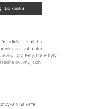
Do košíku
důsledků tělesných i
pravků pro optimální
evou i pro feny, které byly
sadně ovlivňujících
přibývání na váze