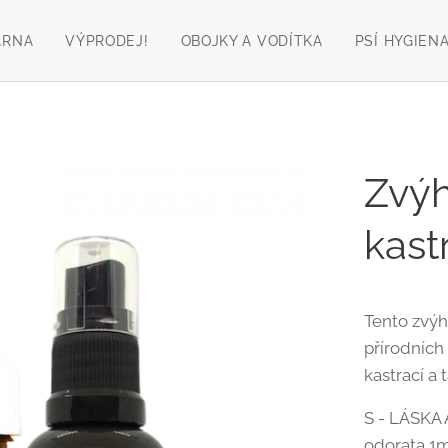
ÁRNA
VÝPRODEJ!
OBOJKY A VODÍTKA
PSÍ HYGIEN
Zvýh
kast
Tento zvýh
přírodních
kastrací a
S - LÁSKA 
odorata 1m