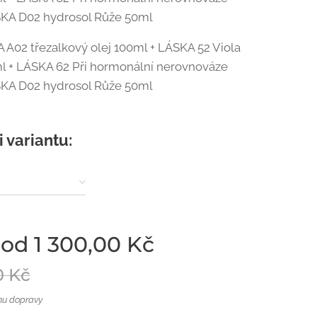
SKA D02 hydrosol Růže 50ml
A02 třezalkový olej 100ml + LÁSKA 52 Viola
l + LÁSKA 62 Při hormonální nerovnováze
SKA D02 hydrosol Růže 50ml
i variantu:
 od
1 300,00
Kč
0
Kč
nu dopravy