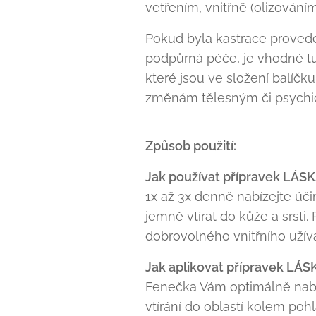
vetřením, vnitřně (olizování
Pokud byla kastrace provede
podpůrná péče, je vhodné tuto
které jsou ve složení balíčk
změnám tělesným či psychi
Způsob použití:
Jak používat přípravek LÁSK
1x až 3x denně nabízejte účin
jemně vtírat do kůže a srsti.
dobrovolného vnitřního užívá
Jak aplikovat přípravek LÁSK
Fenečka Vám optimálně nabídne
vtírání do oblastí kolem pohla