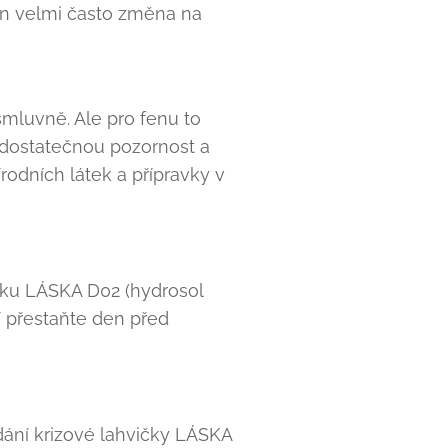
men velmi často změna na
smluvně. Ale pro fenu to
n dostatečnou pozornost a
odních látek a přípravky v
vku LÁSKA D02 (hydrosol
cí přestaňte den před
odání krizové lahvičky LÁSKA