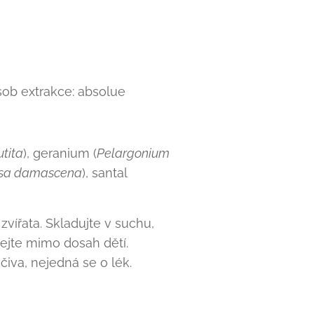
ůsob extrakce: absolue
utita
), geranium (
Pelargonium
sa damascena
), santal
zvířata. Skladujte v suchu,
ejte mimo dosah dětí.
čiva, nejedná se o lék.