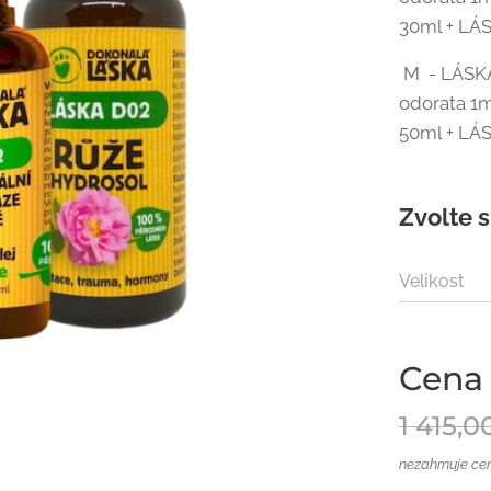
30ml + LÁ
M - LÁSKA 
odorata 1m
50ml + LÁ
Zvolte s
Velikost
Cena
1 415,0
nezahrnuje ce