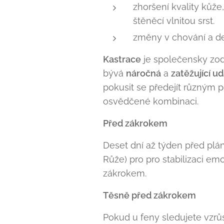
zhoršení kvality kůže
štěněcí vlnitou srst.
změny v chování a de
Kastrace
je společensky zodp
bývá
náročná
a
zatěžující ud
pokusit se předejít různým 
osvědčené kombinaci.
Před zákrokem
Deset dní až týden před pl
Růže) pro pro stabilizaci emo
zákrokem.
Těsně před zákrokem
Pokud u feny sledujete vzrůs