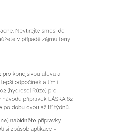
alačně. Nevtírejte směsi do
můžete v případě zájmu feny
 pro konejšivou úlevu a
lepší odpočinek a tím i
02 (hydrosol Růže) pro
le návodu přípravek LÁSKA 62
e po dobu dvou až tří týdnů.
dně)
nabídněte
přípravky
í si způsob aplikace –