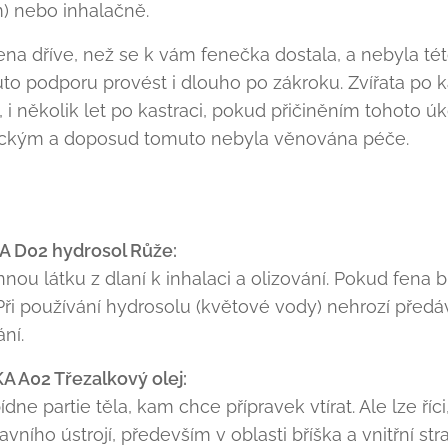
m) nebo inhalačně.
na dříve, než se k vám fenečka dostala, a nebyla t
 podporu provést i dlouho po zákroku. Zvířata po kast
u, i několik let po kastraci, pokud přičiněním tohoto 
ckým a doposud tomuto nebyla věnována péče.
A D02 hydrosol Růže:
nou látku z dlaní k inhalaci a olizování. Pokud fena 
 Při používání hydrosolu (květové vody) nehrozí předá
ní.
A A02 Třezalkový olej:
 partie těla, kam chce přípravek vtírat. Ale lze říci
vního ústrojí, především v oblasti bříška a vnitřní str