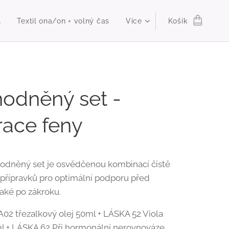
A
Textil ona/on + volný čas
Více
Košík
odněný set -
race feny
odněný set je osvědčenou kombinací čistě
 přípravků pro optimální podporu před
 také po zákroku.
A02 třezalkový olej 50ml + LÁSKA 52 Viola
l + LÁSKA 62 Při hormonální nerovnováze